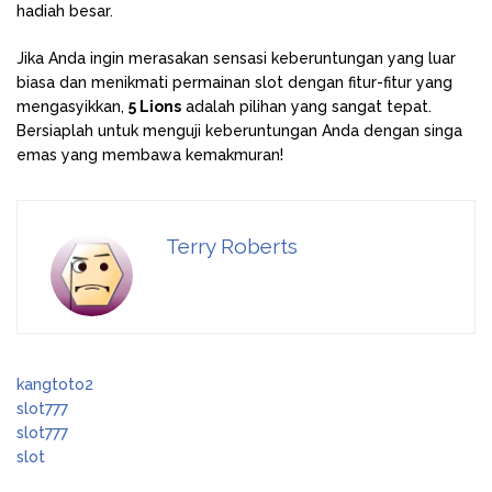
hadiah besar.
Jika Anda ingin merasakan sensasi keberuntungan yang luar
biasa dan menikmati permainan slot dengan fitur-fitur yang
mengasyikkan,
5 Lions
adalah pilihan yang sangat tepat.
Bersiaplah untuk menguji keberuntungan Anda dengan singa
emas yang membawa kemakmuran!
Terry Roberts
kangtoto2
slot777
slot777
slot