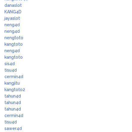
danaslot
KANG4D
jayaslot
neng4d
neng4d
nengtoto
kangtoto
neng4d
kangtoto
sis4d
tisu4d
cermin4d
kangjitu
kangtoto2
tahun4d
tahun4d
tahun4d
cermin4d
tisu4d
sawer4d