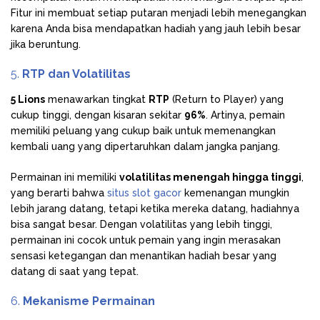
Fitur ini membuat setiap putaran menjadi lebih menegangkan
karena Anda bisa mendapatkan hadiah yang jauh lebih besar
jika beruntung.
5.
RTP dan Volatilitas
5 Lions
menawarkan tingkat
RTP
(Return to Player) yang
cukup tinggi, dengan kisaran sekitar
96%
. Artinya, pemain
memiliki peluang yang cukup baik untuk memenangkan
kembali uang yang dipertaruhkan dalam jangka panjang.
Permainan ini memiliki
volatilitas menengah hingga tinggi
,
yang berarti bahwa
situs slot gacor
kemenangan mungkin
lebih jarang datang, tetapi ketika mereka datang, hadiahnya
bisa sangat besar. Dengan volatilitas yang lebih tinggi,
permainan ini cocok untuk pemain yang ingin merasakan
sensasi ketegangan dan menantikan hadiah besar yang
datang di saat yang tepat.
6.
Mekanisme Permainan