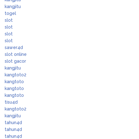
kangjitu
togel
slot
slot
slot
slot
sawer4d
slot online
slot gacor
kangjitu
kangtoto2
kangtoto
kangtoto
kangtoto
tisu4d
kangtoto2
kangjitu
tahun4d
tahun4d
tahun4d