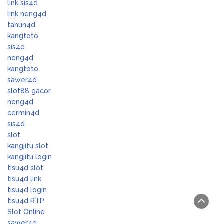
link sis4d
link neng4d
tahun4d
kangtoto
sis4d
neng4d
kangtoto
sawer4d
slot88 gacor
neng4d
cermin4d
sis4d
slot
kangjitu slot
kangjitu login
tisu4d slot
tisu4d link
tisu4d login
tisu4d RTP
Slot Online
sawer4d