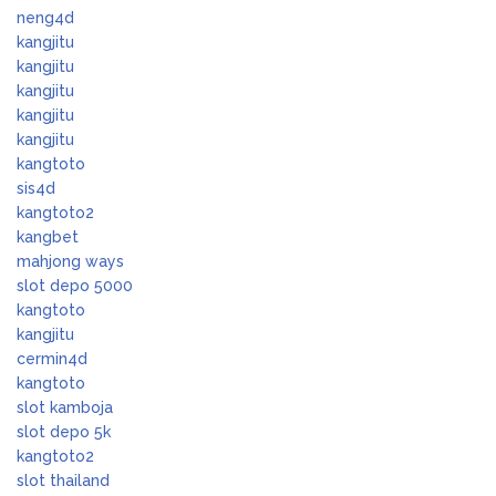
neng4d
kangjitu
kangjitu
kangjitu
kangjitu
kangjitu
kangtoto
sis4d
kangtoto2
kangbet
mahjong ways
slot depo 5000
kangtoto
kangjitu
cermin4d
kangtoto
slot kamboja
slot depo 5k
kangtoto2
slot thailand