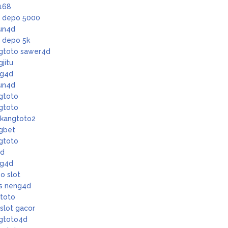
168
t depo 5000
un4d
t depo 5k
gtoto
sawer4d
gjitu
ng4d
un4d
gtoto
gtoto
k kangtoto2
gbet
gtoto
4d
ng4d
o slot
us neng4d
 toto
 slot gacor
gtoto4d