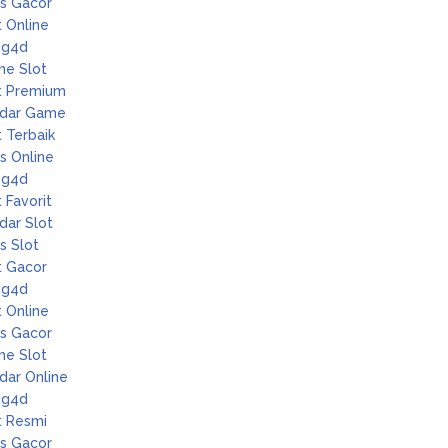
us Gacor
t Online
ng4d
e Slot
t Premium
dar Game
t Terbaik
us Online
ng4d
t Favorit
dar Slot
us Slot
t Gacor
ng4d
t Online
us Gacor
e Slot
dar Online
ng4d
t Resmi
us Gacor