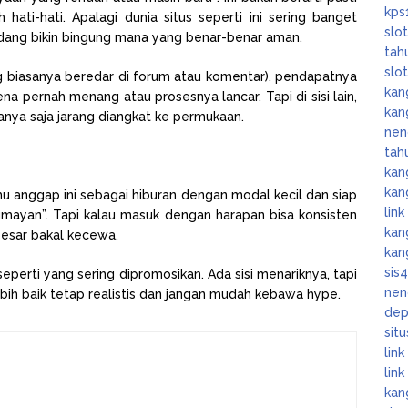
kps
 hati-hati. Apalagi dunia situs seperti ini sering banget
slo
adang bikin bingung mana yang benar-benar aman.
tah
slo
g biasanya beredar di forum atau komentar), pendapatnya
kan
a pernah menang atau prosesnya lancar. Tapi di sisi lain,
kan
nya saja jarang diangkat ke permukaan.
ne
tah
kan
kan
u anggap ini sebagai hiburan dengan modal kecil dan siap
lin
lumayan”. Tapi kalau masuk dengan harapan bisa konsisten
kan
besar bakal kecewa.
kan
sis
 seperti yang sering dipromosikan. Ada sisi menariknya, tapi
ne
ebih baik tetap realistis dan jangan mudah kebawa hype.
dep
sit
link
link
kan