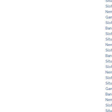
Sit
Slo
Ne
Gam
Slo
Ban
Slo
Sit
Ne
Slo
Ban
Sit
Slo
Ne
Slo
Sit
Gam
Ban
Ne
Slo
Sit