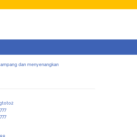
h gampang dan menyenangkan
gtoto2
t777
t777
t
t88