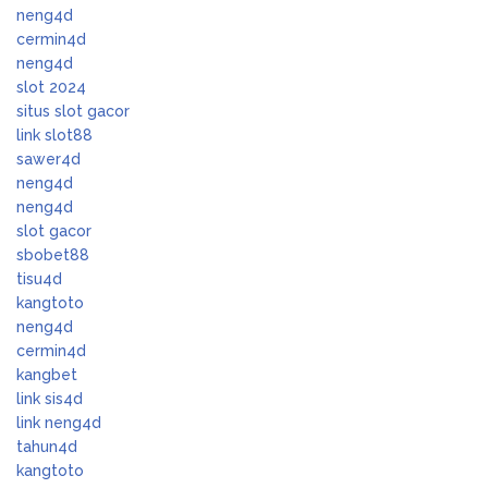
neng4d
cermin4d
neng4d
slot 2024
situs slot gacor
link slot88
sawer4d
neng4d
neng4d
slot gacor
sbobet88
tisu4d
kangtoto
neng4d
cermin4d
kangbet
link sis4d
link neng4d
tahun4d
kangtoto