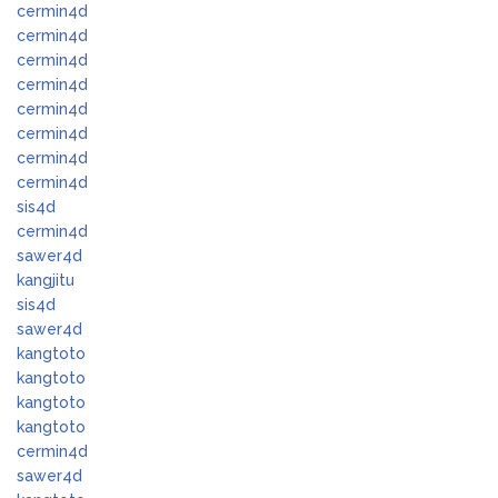
cermin4d
cermin4d
cermin4d
cermin4d
cermin4d
cermin4d
cermin4d
cermin4d
sis4d
cermin4d
sawer4d
kangjitu
sis4d
sawer4d
kangtoto
kangtoto
kangtoto
kangtoto
cermin4d
sawer4d