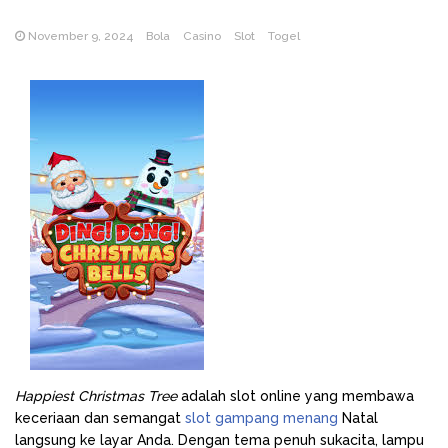
November 9, 2024
Bola
Casino
Slot
Togel
Happiest Christmas Tree
adalah slot online yang membawa
keceriaan dan semangat
slot gampang menang
Natal
langsung ke layar Anda. Dengan tema penuh sukacita, lampu