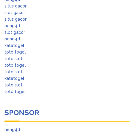
situs gacor
slot gacor
situs gacor
neng4d
slot gacor
neng4d
katatogel
toto togel
toto slot
toto togel
toto slot
katatogel
toto slot
toto togel
SPONSOR
neng4d