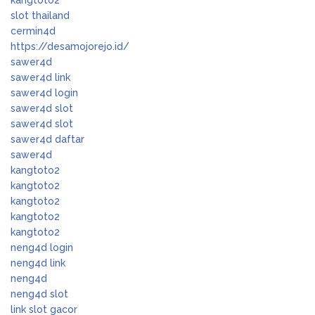
slot thailand
cermin4d
https://desamojorejo.id/
sawer4d
sawer4d link
sawer4d login
sawer4d slot
sawer4d slot
sawer4d daftar
sawer4d
kangtoto2
kangtoto2
kangtoto2
kangtoto2
kangtoto2
neng4d login
neng4d link
neng4d
neng4d slot
link slot gacor