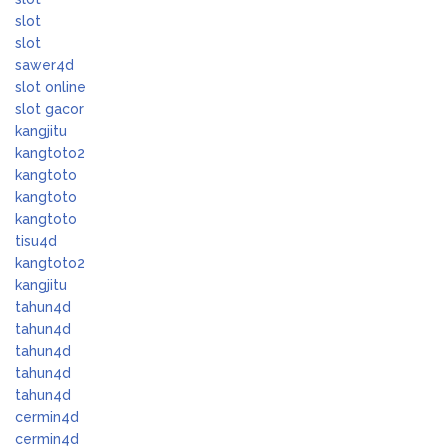
slot
slot
sawer4d
slot online
slot gacor
kangjitu
kangtoto2
kangtoto
kangtoto
kangtoto
tisu4d
kangtoto2
kangjitu
tahun4d
tahun4d
tahun4d
tahun4d
tahun4d
cermin4d
cermin4d