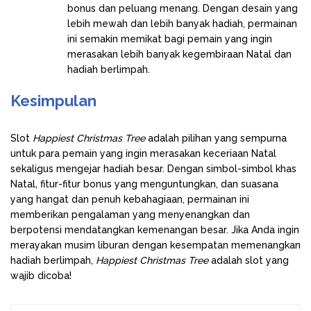
bonus dan peluang menang. Dengan desain yang
lebih mewah dan lebih banyak hadiah, permainan
ini semakin memikat bagi pemain yang ingin
merasakan lebih banyak kegembiraan Natal dan
hadiah berlimpah.
Kesimpulan
Slot
Happiest Christmas Tree
adalah pilihan yang sempurna
untuk para pemain yang ingin merasakan keceriaan Natal
sekaligus mengejar hadiah besar. Dengan simbol-simbol khas
Natal, fitur-fitur bonus yang menguntungkan, dan suasana
yang hangat dan penuh kebahagiaan, permainan ini
memberikan pengalaman yang menyenangkan dan
berpotensi mendatangkan kemenangan besar. Jika Anda ingin
merayakan musim liburan dengan kesempatan memenangkan
hadiah berlimpah,
Happiest Christmas Tree
adalah slot yang
wajib dicoba!