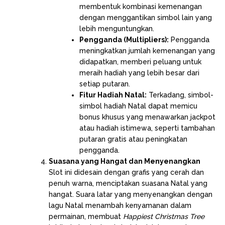
membentuk kombinasi kemenangan
dengan menggantikan simbol lain yang
lebih menguntungkan.
Pengganda (Multipliers):
Pengganda
meningkatkan jumlah kemenangan yang
didapatkan, memberi peluang untuk
meraih hadiah yang lebih besar dari
setiap putaran.
Fitur Hadiah Natal:
Terkadang, simbol-
simbol hadiah Natal dapat memicu
bonus khusus yang menawarkan jackpot
atau hadiah istimewa, seperti tambahan
putaran gratis atau peningkatan
pengganda.
Suasana yang Hangat dan Menyenangkan
Slot ini didesain dengan grafis yang cerah dan
penuh warna, menciptakan suasana Natal yang
hangat. Suara latar yang menyenangkan dengan
lagu Natal menambah kenyamanan dalam
permainan, membuat
Happiest Christmas Tree