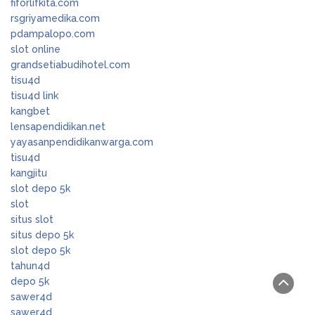
fiforlifkita.com
rsgriyamedika.com
pdampalopo.com
slot online
grandsetiabudihotel.com
tisu4d
tisu4d link
kangbet
lensapendidikan.net
yayasanpendidikanwarga.com
tisu4d
kangjitu
slot depo 5k
slot
situs slot
situs depo 5k
slot depo 5k
tahun4d
depo 5k
sawer4d
sawer4d