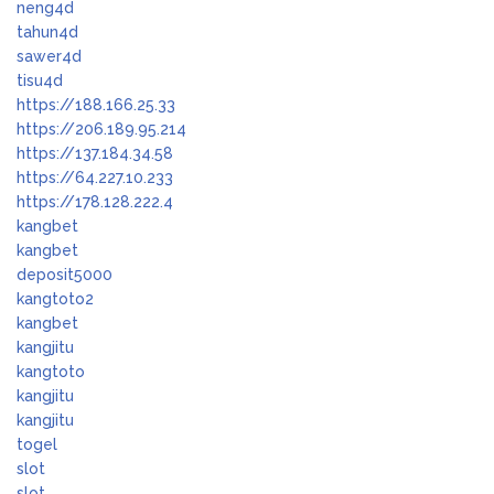
neng4d
tahun4d
sawer4d
tisu4d
https://188.166.25.33
https://206.189.95.214
https://137.184.34.58
https://64.227.10.233
https://178.128.222.4
kangbet
kangbet
deposit5000
kangtoto2
kangbet
kangjitu
kangtoto
kangjitu
kangjitu
togel
slot
slot