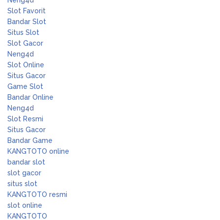
Slot Favorit
Bandar Slot
Situs Slot
Slot Gacor
Neng4d
Slot Online
Situs Gacor
Game Slot
Bandar Online
Neng4d
Slot Resmi
Situs Gacor
Bandar Game
KANGTOTO online
bandar slot
slot gacor
situs slot
KANGTOTO resmi
slot online
KANGTOTO