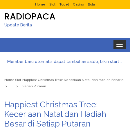
Home
Slot
Togel
Casino
Bola
RADIOPACA
Update Berita
Toggle
navigat
Member baru otomatis dapat tambahan saldo, bikin start pertama lebih gampang dan menyenangkan
Slot Jepang dengan Tema Warna-Warni Kayak Festival Koi Nobori
Tisu4D Cocok Buat Temenin Gabut Malam
Home
Slot
Happiest Christmas Tree: Keceriaan Natal dan Hadiah Besar di
Tisu4D dan Cerita Pengguna yang Bikin Kaget
Setiap Putaran
SAWER4D: Hiburan Online yang Bikin Deg-degan
Review Jujur Situs Slot Tisu4D, Worth It atau Biasa Aja?
Buat yang Suka Game Online, Situs Slot SIS4D Wajib Dicoba
Happiest Christmas Tree:
Kenapa Banyak Orang Coba Main di Situs Slot TISU4D? Ini Alasannya
Keceriaan Natal dan Hadiah
Situs Spaceman Buat Hiburan: Yang Penting Seru, Tetap Pakai Kontrol
Besar di Setiap Putaran