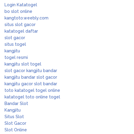
Login Katatogel
bo slot online
kangtoto.weebly.com
situs slot gacor
katatogel daftar
slot gacor
situs togel
kangjitu
togel resmi
kangjitu slot togel
slot gacor kangjitu bandar
kangjitu bandar slot gacor
kangjitu gacor slot bandar
toto katatogel togel online
katatogel toto online togel
Bandar Slot
Kangjitu
Situs Slot
Slot Gacor
Slot Online