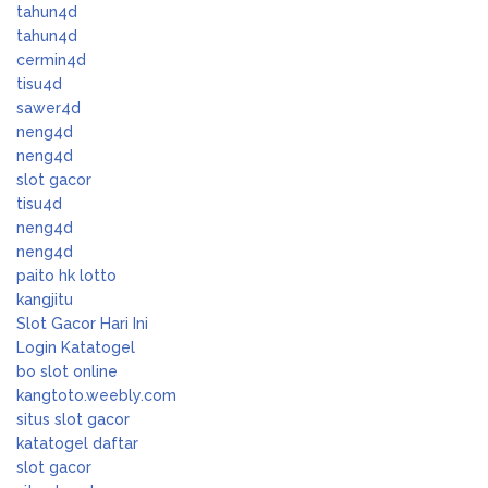
tahun4d
tahun4d
cermin4d
tisu4d
sawer4d
neng4d
neng4d
slot gacor
tisu4d
neng4d
neng4d
paito hk lotto
kangjitu
Slot Gacor Hari Ini
Login Katatogel
bo slot online
kangtoto.weebly.com
situs slot gacor
katatogel daftar
slot gacor