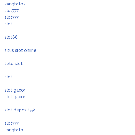
kangtoto2
slot777
slot777
slot
slot88
situs slot online
toto slot
slot
slot gacor
slot gacor
slot deposit 5k
slot777
kangtoto