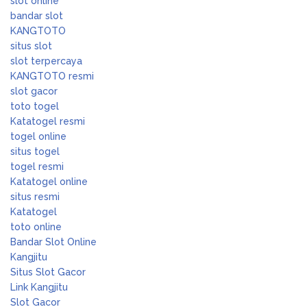
slot online
bandar slot
KANGTOTO
situs slot
slot terpercaya
KANGTOTO resmi
slot gacor
toto togel
Katatogel resmi
togel online
situs togel
togel resmi
Katatogel online
situs resmi
Katatogel
toto online
Bandar Slot Online
Kangjitu
Situs Slot Gacor
Link Kangjitu
Slot Gacor