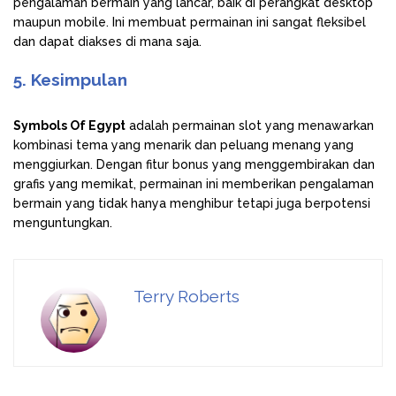
pengalaman bermain yang lancar, baik di perangkat desktop
maupun mobile. Ini membuat permainan ini sangat fleksibel
dan dapat diakses di mana saja.
5. Kesimpulan
Symbols Of Egypt
adalah permainan slot yang menawarkan
kombinasi tema yang menarik dan peluang menang yang
menggiurkan. Dengan fitur bonus yang menggembirakan dan
grafis yang memikat, permainan ini memberikan pengalaman
bermain yang tidak hanya menghibur tetapi juga berpotensi
menguntungkan.
Terry Roberts