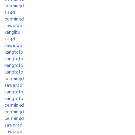
cermin4d
sis4d
cermin4d
sawer4d
kangjitu
sis4d
sawer4d
kangtoto
kangtoto
kangtoto
kangtoto
cermin4d
sawer4d
kangtoto
kangtoto
cermin4d
cermin4d
cermin4d
sawer4d
sawer4d