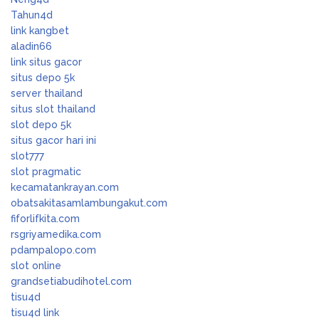
Tahun4d
link kangbet
aladin66
link situs gacor
situs depo 5k
server thailand
situs slot thailand
slot depo 5k
situs gacor hari ini
slot777
slot pragmatic
kecamatankrayan.com
obatsakitasamlambungakut.com
fiforlifkita.com
rsgriyamedika.com
pdampalopo.com
slot online
grandsetiabudihotel.com
tisu4d
tisu4d link