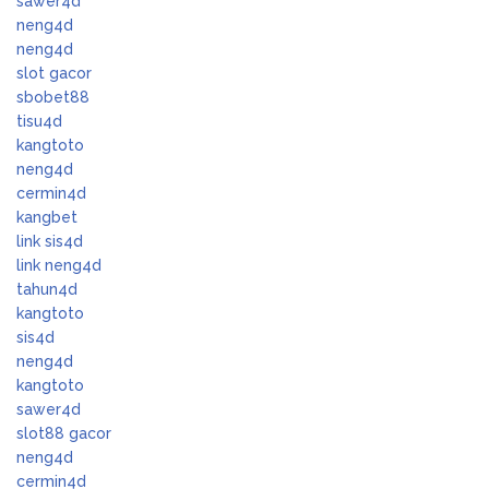
sawer4d
neng4d
neng4d
slot gacor
sbobet88
tisu4d
kangtoto
neng4d
cermin4d
kangbet
link sis4d
link neng4d
tahun4d
kangtoto
sis4d
neng4d
kangtoto
sawer4d
slot88 gacor
neng4d
cermin4d