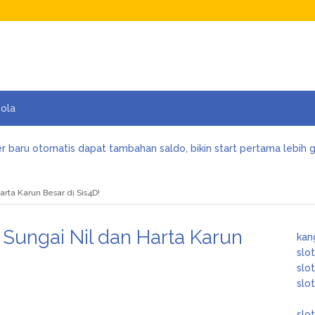
ola
 baru otomatis dapat tambahan saldo, bikin start pertama lebi
epang dengan Tema Warna-Warni Kayak Festival Koi Nobori
ocok Buat Temenin Gabut Malam
arta Karun Besar di Sis4D!
n Cerita Pengguna yang Bikin Kaget
Hiburan Online yang Bikin Deg-degan
ujur Situs Slot Tisu4D, Worth It atau Biasa Aja?
 Sungai Nil dan Harta Karun
kan
g Suka Game Online, Situs Slot SIS4D Wajib Dicoba
slo
anyak Orang Coba Main di Situs Slot TISU4D? Ini Alasannya
slo
Spaceman Buat Hiburan: Yang Penting Seru, Tetap Pakai Kontrol
slo
slo