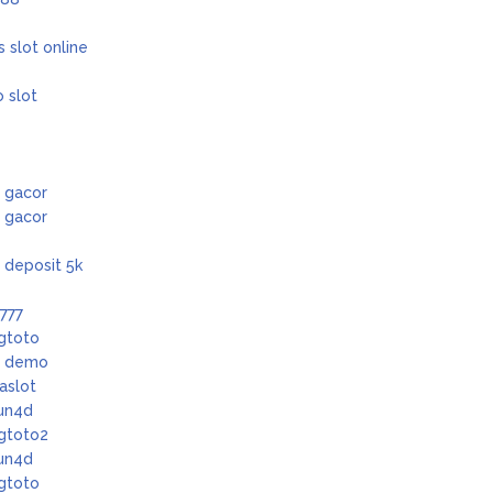
s slot online
o slot
t
t gacor
t gacor
t deposit 5k
t777
gtoto
t demo
aslot
un4d
gtoto2
un4d
gtoto