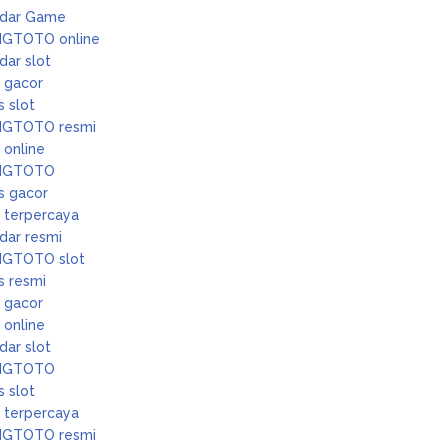
dar Game
GTOTO online
dar slot
t gacor
s slot
NGTOTO resmi
t online
NGTOTO
us gacor
t terpercaya
dar resmi
GTOTO slot
us resmi
t gacor
t online
dar slot
NGTOTO
s slot
t terpercaya
NGTOTO resmi