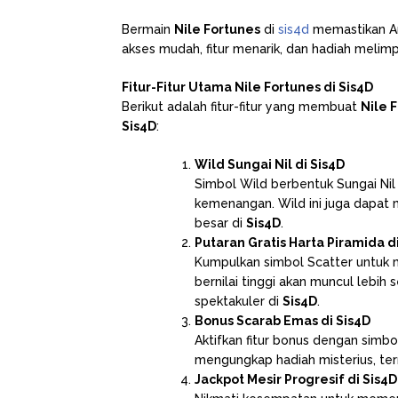
Bermain
Nile Fortunes
di
sis4d
memastikan An
akses mudah, fitur menarik, dan hadiah melim
Fitur-Fitur Utama Nile Fortunes di Sis4D
Berikut adalah fitur-fitur yang membuat
Nile 
Sis4D
:
Wild Sungai Nil di Sis4D
Simbol Wild berbentuk Sungai Nil
kemenangan. Wild ini juga dapat
besar di
Sis4D
.
Putaran Gratis Harta Piramida d
Kumpulkan simbol Scatter untuk me
bernilai tinggi akan muncul lebi
spektakuler di
Sis4D
.
Bonus Scarab Emas di Sis4D
Aktifkan fitur bonus dengan simb
mengungkap hadiah misterius, ter
Jackpot Mesir Progresif di Sis4D