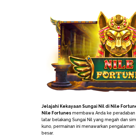
Jelajahi Kekayaan Sungai Nil di Nile Fortu
Nile Fortunes
membawa Anda ke peradaban M
latar belakang Sungai Nil yang megah dan sim
kuno, permainan ini menawarkan pengalaman
besar.