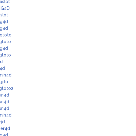
aslot
NG4D
aslot
ng4d
ng4d
gtoto
gtoto
ng4d
gtoto
4d
u4d
min4d
gjitu
gtoto2
un4d
un4d
un4d
min4d
u4d
er4d
ng4d