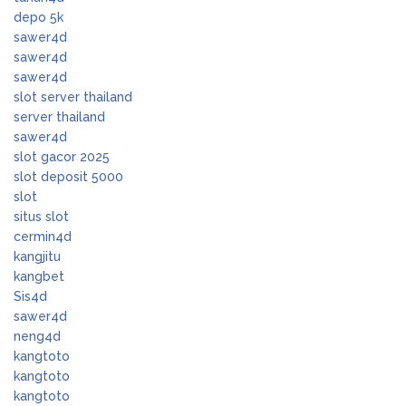
depo 5k
sawer4d
sawer4d
sawer4d
slot server thailand
server thailand
sawer4d
slot gacor 2025
slot deposit 5000
slot
situs slot
cermin4d
kangjitu
kangbet
Sis4d
sawer4d
neng4d
kangtoto
kangtoto
kangtoto