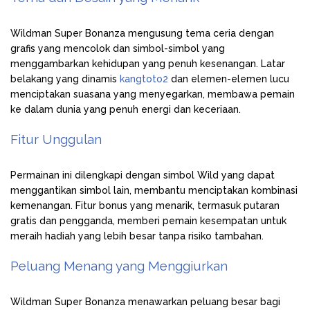
Wildman Super Bonanza mengusung tema ceria dengan
grafis yang mencolok dan simbol-simbol yang
menggambarkan kehidupan yang penuh kesenangan. Latar
belakang yang dinamis
kangtoto2
dan elemen-elemen lucu
menciptakan suasana yang menyegarkan, membawa pemain
ke dalam dunia yang penuh energi dan keceriaan.
Fitur Unggulan
Permainan ini dilengkapi dengan simbol Wild yang dapat
menggantikan simbol lain, membantu menciptakan kombinasi
kemenangan. Fitur bonus yang menarik, termasuk putaran
gratis dan pengganda, memberi pemain kesempatan untuk
meraih hadiah yang lebih besar tanpa risiko tambahan.
Peluang Menang yang Menggiurkan
Wildman Super Bonanza menawarkan peluang besar bagi