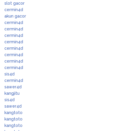
slot gacor
cermin4d
akun gacor
cermin4d
cermin4d
cermin4d
cermin4d
cermin4d
cermin4d
cermin4d
cermin4d
sis4d
cermin4d
sawer4d
kangjitu
sis4d
sawer4d
kangtoto
kangtoto
kangtoto