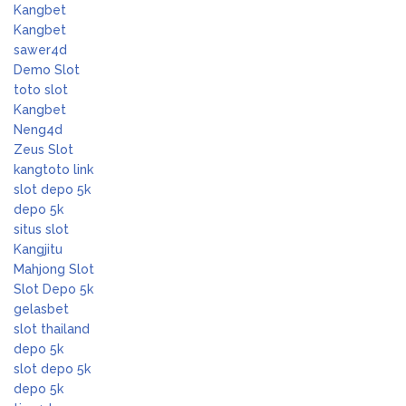
Kangbet
Kangbet
sawer4d
Demo Slot
toto slot
Kangbet
Neng4d
Zeus Slot
kangtoto link
slot depo 5k
depo 5k
situs slot
Kangjitu
Mahjong Slot
Slot Depo 5k
gelasbet
slot thailand
depo 5k
slot depo 5k
depo 5k