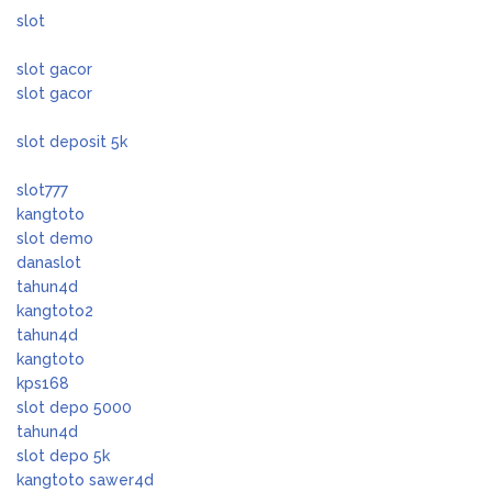
slot
slot gacor
slot gacor
slot deposit 5k
slot777
kangtoto
slot demo
danaslot
tahun4d
kangtoto2
tahun4d
kangtoto
kps168
slot depo 5000
tahun4d
slot depo 5k
kangtoto
sawer4d