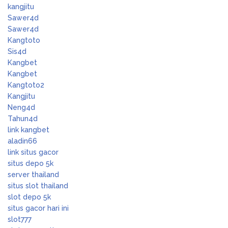
kangjitu
Sawer4d
Sawer4d
Kangtoto
Sis4d
Kangbet
Kangbet
Kangtoto2
Kangjitu
Neng4d
Tahun4d
link kangbet
aladin66
link situs gacor
situs depo 5k
server thailand
situs slot thailand
slot depo 5k
situs gacor hari ini
slot777