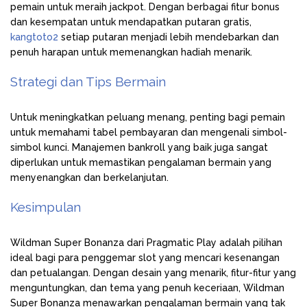
pemain untuk meraih jackpot. Dengan berbagai fitur bonus
dan kesempatan untuk mendapatkan putaran gratis,
kangtoto2
setiap putaran menjadi lebih mendebarkan dan
penuh harapan untuk memenangkan hadiah menarik.
Strategi dan Tips Bermain
Untuk meningkatkan peluang menang, penting bagi pemain
untuk memahami tabel pembayaran dan mengenali simbol-
simbol kunci. Manajemen bankroll yang baik juga sangat
diperlukan untuk memastikan pengalaman bermain yang
menyenangkan dan berkelanjutan.
Kesimpulan
Wildman Super Bonanza dari Pragmatic Play adalah pilihan
ideal bagi para penggemar slot yang mencari kesenangan
dan petualangan. Dengan desain yang menarik, fitur-fitur yang
menguntungkan, dan tema yang penuh keceriaan, Wildman
Super Bonanza menawarkan pengalaman bermain yang tak