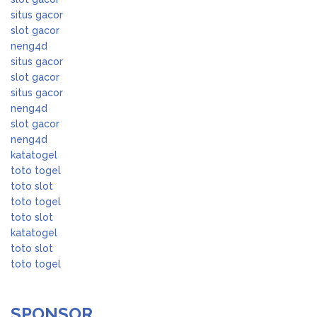
situs gacor
slot gacor
neng4d
situs gacor
slot gacor
situs gacor
neng4d
slot gacor
neng4d
katatogel
toto togel
toto slot
toto togel
toto slot
katatogel
toto slot
toto togel
SPONSOR