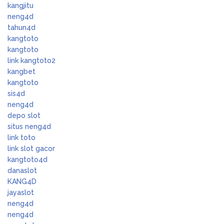
kangjitu
neng4d
tahun4d
kangtoto
kangtoto
link kangtoto2
kangbet
kangtoto
sis4d
neng4d
depo slot
situs neng4d
link toto
link slot gacor
kangtoto4d
danaslot
KANG4D
jayaslot
neng4d
neng4d