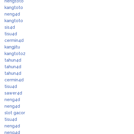
nengtoto
kangtoto
neng4d
kangtoto
sis4d
tisu4d
cermin4d
kangjitu
kangtoto2
tahun4d
tahun4d
tahun4d
cermin4d
tisu4d
sawer4d
neng4d
neng4d
slot gacor
tisu4d
neng4d
neng4d