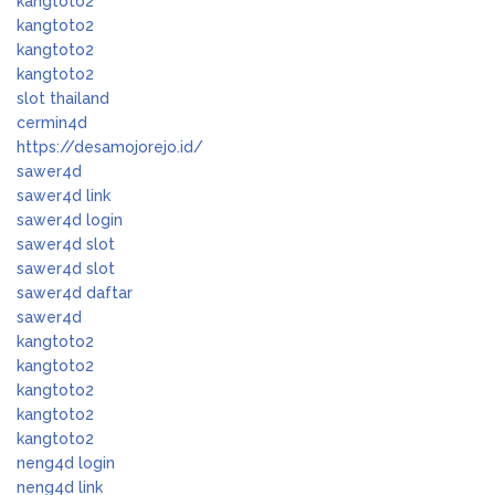
kangtoto2
kangtoto2
kangtoto2
kangtoto2
slot thailand
cermin4d
https://desamojorejo.id/
sawer4d
sawer4d link
sawer4d login
sawer4d slot
sawer4d slot
sawer4d daftar
sawer4d
kangtoto2
kangtoto2
kangtoto2
kangtoto2
kangtoto2
neng4d login
neng4d link