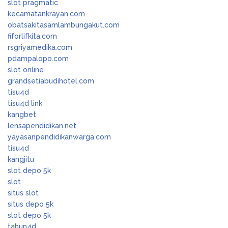
slot pragmatic
kecamatankrayan.com
obatsakitasamlambungakut.com
fiforlifkita.com
rsgriyamedika.com
pdampalopo.com
slot online
grandsetiabudihotel.com
tisu4d
tisu4d link
kangbet
lensapendidikan.net
yayasanpendidikanwarga.com
tisu4d
kangjitu
slot depo 5k
slot
situs slot
situs depo 5k
slot depo 5k
tahun4d