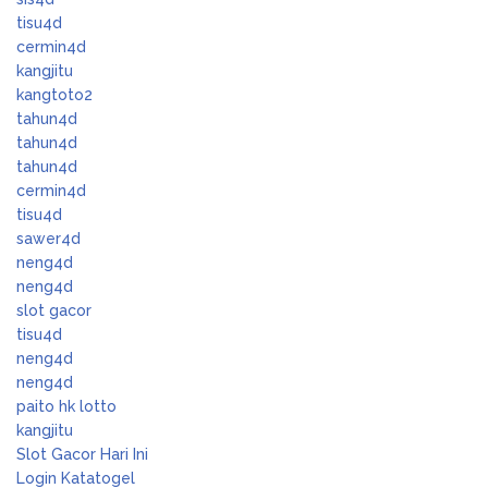
tisu4d
cermin4d
kangjitu
kangtoto2
tahun4d
tahun4d
tahun4d
cermin4d
tisu4d
sawer4d
neng4d
neng4d
slot gacor
tisu4d
neng4d
neng4d
paito hk lotto
kangjitu
Slot Gacor Hari Ini
Login Katatogel