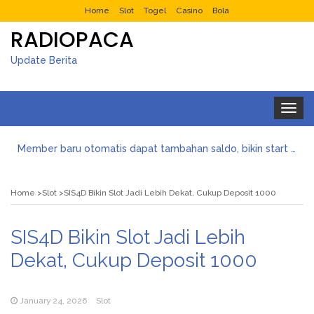
Home
Slot
Togel
Casino
Bola
RADIOPACA
Update Berita
Toggle
navigat
Member baru otomatis dapat tambahan saldo, bikin start pertama lebih gampang dan menyenangkan
Slot Jepang dengan Tema Warna-Warni Kayak Festival Koi Nobori
Tisu4D Cocok Buat Temenin Gabut Malam
Home
Slot
SIS4D Bikin Slot Jadi Lebih Dekat, Cukup Deposit 1000
Tisu4D dan Cerita Pengguna yang Bikin Kaget
SAWER4D: Hiburan Online yang Bikin Deg-degan
Review Jujur Situs Slot Tisu4D, Worth It atau Biasa Aja?
SIS4D Bikin Slot Jadi Lebih
Buat yang Suka Game Online, Situs Slot SIS4D Wajib Dicoba
Dekat, Cukup Deposit 1000
Kenapa Banyak Orang Coba Main di Situs Slot TISU4D? Ini Alasannya
Situs Spaceman Buat Hiburan: Yang Penting Seru, Tetap Pakai Kontrol
January 24, 2026
Slot