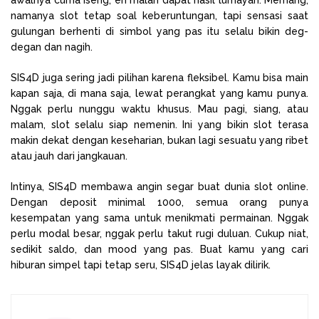
namanya slot tetap soal keberuntungan, tapi sensasi saat
gulungan berhenti di simbol yang pas itu selalu bikin deg-
degan dan nagih.
SIS4D juga sering jadi pilihan karena fleksibel. Kamu bisa main
kapan saja, di mana saja, lewat perangkat yang kamu punya.
Nggak perlu nunggu waktu khusus. Mau pagi, siang, atau
malam, slot selalu siap nemenin. Ini yang bikin slot terasa
makin dekat dengan keseharian, bukan lagi sesuatu yang ribet
atau jauh dari jangkauan.
Intinya, SIS4D membawa angin segar buat dunia slot online.
Dengan deposit minimal 1000, semua orang punya
kesempatan yang sama untuk menikmati permainan. Nggak
perlu modal besar, nggak perlu takut rugi duluan. Cukup niat,
sedikit saldo, dan mood yang pas. Buat kamu yang cari
hiburan simpel tapi tetap seru, SIS4D jelas layak dilirik.