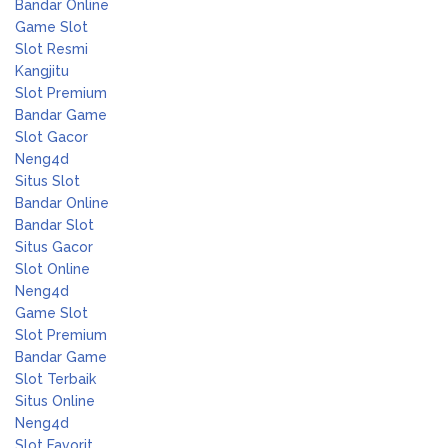
Bandar Online
Game Slot
Slot Resmi
Kangjitu
Slot Premium
Bandar Game
Slot Gacor
Neng4d
Situs Slot
Bandar Online
Bandar Slot
Situs Gacor
Slot Online
Neng4d
Game Slot
Slot Premium
Bandar Game
Slot Terbaik
Situs Online
Neng4d
Slot Favorit