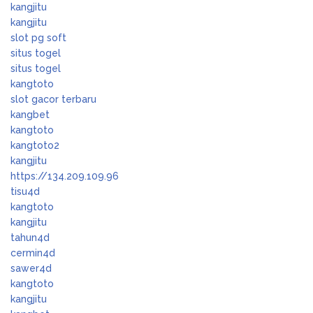
kangjitu
kangjitu
slot pg soft
situs togel
situs togel
kangtoto
slot gacor terbaru
kangbet
kangtoto
kangtoto2
kangjitu
https://134.209.109.96
tisu4d
kangtoto
kangjitu
tahun4d
cermin4d
sawer4d
kangtoto
kangjitu