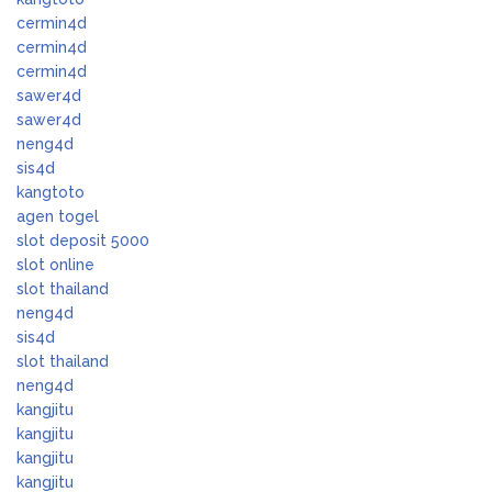
cermin4d
cermin4d
cermin4d
sawer4d
sawer4d
neng4d
sis4d
kangtoto
agen togel
slot deposit 5000
slot online
slot thailand
neng4d
sis4d
slot thailand
neng4d
kangjitu
kangjitu
kangjitu
kangjitu