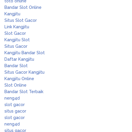
toto online
Bandar Slot Online
Kangjitu
Situs Slot Gacor
Link Kangjitu
Slot Gacor
Kangjitu Slot
Situs Gacor
Kangjitu Bandar Slot
Daftar Kangjitu
Bandar Slot
Situs Gacor Kangjitu
Kangjitu Online
Slot Online
Bandar Slot Terbaik
neng4d
slot gacor
situs gacor
slot gacor
neng4d
situs gacor