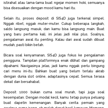
istirahat atau lama-lama buat ngejar momen hoki, semuanya
bisa disesuaikan dengan mood kamu hari itu.
Selain itu, proses deposit di SIS4D juga terkenal simpel.
Nggak ribet, nggak muter-muter. Cukup beberapa langkah,
saldo langsung masuk, dan kamu bisa langsung main. Buat
yang baru pertama kali, ini jelas jadi nilai plus. Soalnya,
pengalaman awal itu penting. Kalau dari awal sudah dibuat
mudah, pasti bikin betah.
Bicara soal kenyamanan, SIS4D juga fokus ke pengalaman
pengguna. Tampilan platformnya enak dilihat dan gampang
dipahami. Navigasinya jelas, jadi kamu nggak perlu bingung
cari menu ini-itu. Bahkan buat yang belum terlalu akrab
dengan dunia slot online, adaptasinya cepat. Semua terasa
dekat dan bersahabat.
Deposit 1000 bukan cuma soal murah, tapi juga soal
kesempatan. Dengan modal kecil, kamu tetap punya peluang
buat dapetin kemenangan. Banyak cerita pemain yang
awalnya cuma iseng, eh malah dapat hasil lumayan. Memang,