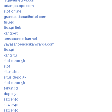
rsgriyamedika.com
pdampalopo.com
slot online
grandsetiabudihotel.com
tisu4d
tisu4d link
kangbet
lensapendidikan.net
yayasanpendidikanwarga.com
tisu4d
kangjitu
slot depo 5k
slot
situs slot
situs depo 5k
slot depo 5k
tahun4d
depo 5k
sawer4d
sawer4d
sawer4d