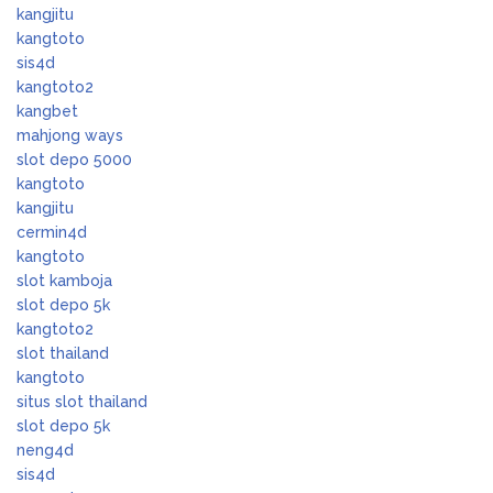
kangjitu
kangtoto
sis4d
kangtoto2
kangbet
mahjong ways
slot depo 5000
kangtoto
kangjitu
cermin4d
kangtoto
slot kamboja
slot depo 5k
kangtoto2
slot thailand
kangtoto
situs slot thailand
slot depo 5k
neng4d
sis4d