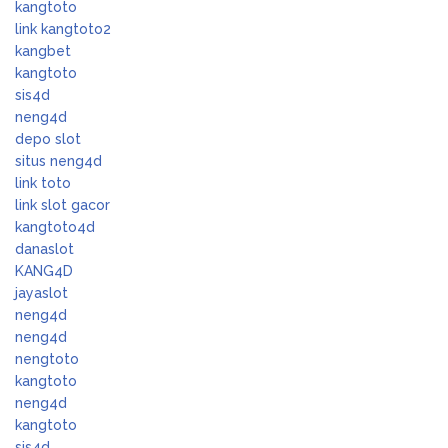
kangtoto
link kangtoto2
kangbet
kangtoto
sis4d
neng4d
depo slot
situs neng4d
link toto
link slot gacor
kangtoto4d
danaslot
KANG4D
jayaslot
neng4d
neng4d
nengtoto
kangtoto
neng4d
kangtoto
sis4d