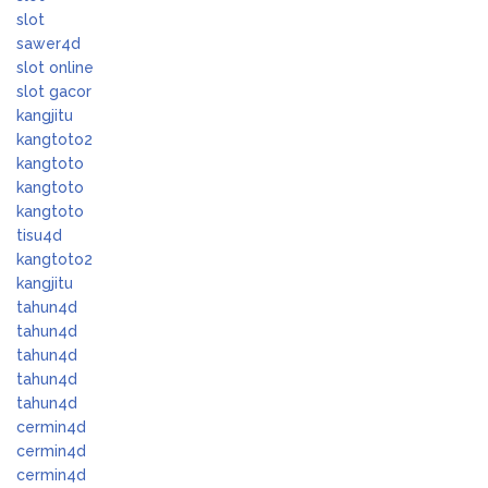
slot
sawer4d
slot online
slot gacor
kangjitu
kangtoto2
kangtoto
kangtoto
kangtoto
tisu4d
kangtoto2
kangjitu
tahun4d
tahun4d
tahun4d
tahun4d
tahun4d
cermin4d
cermin4d
cermin4d