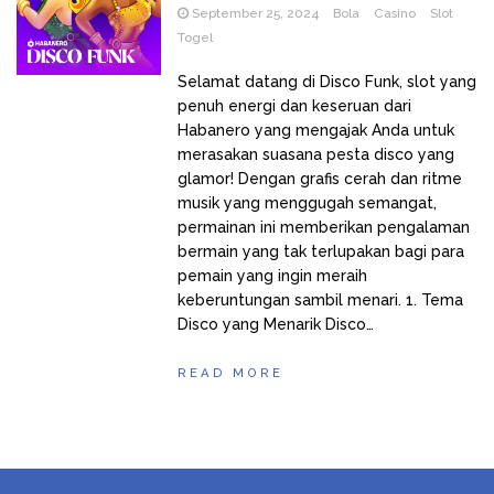
September 25, 2024
Bola
Casino
Slot
Togel
Selamat datang di Disco Funk, slot yang
penuh energi dan keseruan dari
Habanero yang mengajak Anda untuk
merasakan suasana pesta disco yang
glamor! Dengan grafis cerah dan ritme
musik yang menggugah semangat,
permainan ini memberikan pengalaman
bermain yang tak terlupakan bagi para
pemain yang ingin meraih
keberuntungan sambil menari. 1. Tema
Disco yang Menarik Disco…
READ MORE